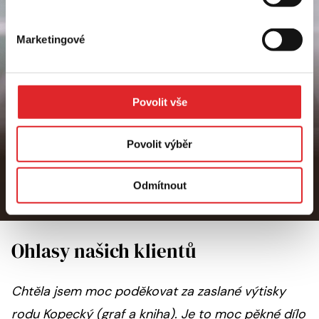
Vyžádejte si konzultaci zdarma
Marketingové
Hledáme příběhy,
které obohatí váš
Povolit vše
život i podnikání.
Povolit výběr
Kontaktujte nás
Odmítnout
Odpovíme obratem
Ohlasy našich klientů
Chtěla jsem moc poděkovat za zaslané výtisky
rodu Kopecký (graf a kniha). Je to moc pěkné dílo