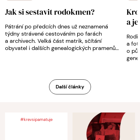
Jak si sestavit rodokmen?
Kro
a je
Pátrání po předcích dnes už neznamená
týdny strávené cestováním po farách
Rodin
a archivech. Velká část matrik, sčítání
a fot
obyvatel i dalších genealogických pramenů…
o pů
gener
Další články
#krevsipamatuje