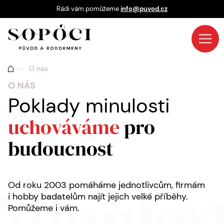
Rádi vám pomůžeme
info@puvod.cz
O nás
O NÁS
Poklady minulosti
uchováváme
pro
budoucnost
Od roku 2003 pomáháme jednotlivcům, firmám
i hobby badatelům najít jejich velké příběhy.
Pomůžeme i vám.