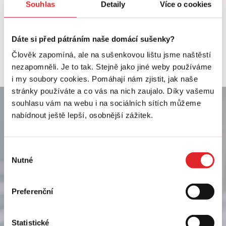
Souhlas
Detaily
Více o cookies
Nejoblíbenější služby
Historie domu nebo místa
Rodokmen
Dáte si před pátráním naše domácí sušenky?
Člověk zapomíná, ale na sušenkovou lištu jsme naštěstí
Kronika
nezapomněli. Je to tak. Stejně jako jiné weby používáme
i my soubory cookies. Pomáhají nám zjistit, jak naše
stránky používáte a co vás na nich zaujalo. Díky vašemu
souhlasu vám na webu i na sociálních sítích můžeme
nabídnout ještě lepší, osobnější zážitek.
Výběr
Nutné
souhlasu
Preferenční
Statistické