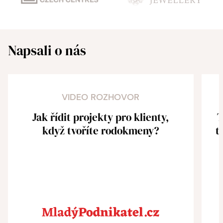
Napsali o nás
VIDEO ROZHOVOR
Jak řídit projekty pro klienty,
T
když tvoříte rodokmeny?
t